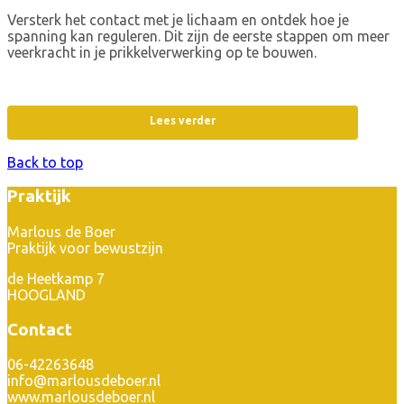
Versterk het contact met je lichaam en ontdek hoe je
spanning kan reguleren. Dit zijn de eerste stappen om meer
veerkracht in je prikkelverwerking op te bouwen.
Lees verder
Back to top
Praktijk
Marlous de Boer
Praktijk voor bewustzijn
de Heetkamp 7
HOOGLAND
Contact
06-42263648
info@marlousdeboer.nl
www.marlousdeboer.nl